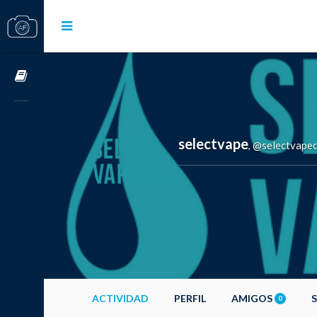
Cursos OnLine
selectvape
@selectvapec
,
ACTIVIDAD
PERFIL
AMIGOS
0