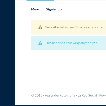
Muro
Siguiendo
Necesitas
iniciar sesión
o
crear una cuent
This user isn't following anyone yet.
© 2018 - Aprender Fotografía - La Red Social
· Pow