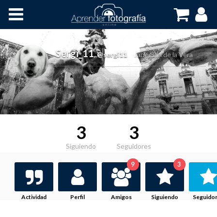
Inicio
Cursos OnLine
Sergi_11
,
@sergi11
Jarandilla de la Vera
3
3
Siguiendo
Seguidores
9
3
Actividad
Perfil
Amigos
Siguiendo
Seguido