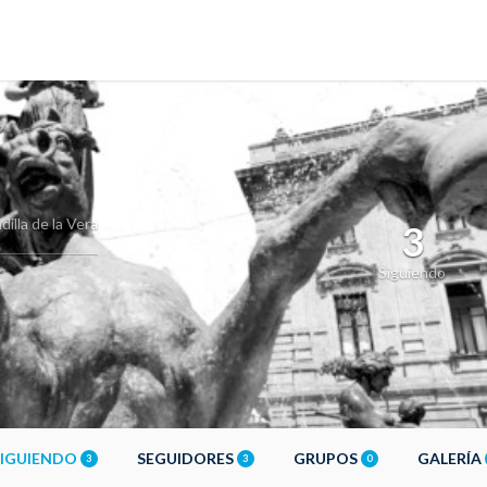
dilla de la Vera
3
Siguiendo
SIGUIENDO
SEGUIDORES
GRUPOS
GALERÍA
3
3
0