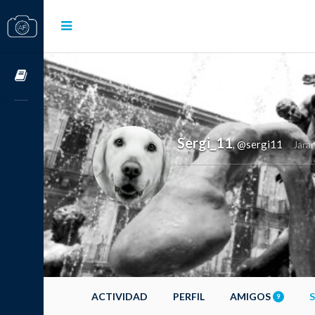
Cursos OnLine
Sergi_11
@sergi11
,
Jaran
ACTIVIDAD
PERFIL
AMIGOS
9