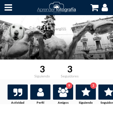
Inicio
Cursos OnLine
Sergi_11
,
@sergi11
Jarandilla de la Vera
3
3
Siguiendo
Seguidores
9
3
Actividad
Perfil
Amigos
Siguiendo
Seguido