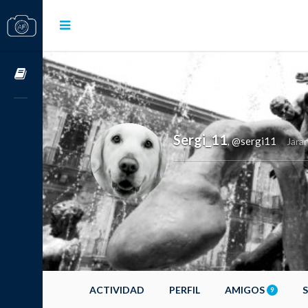
Cursos OnLine
Sergi_11
@sergi11
,
Jaran
ACTIVIDAD
PERFIL
AMIGOS
9