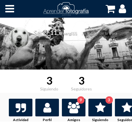
Inicio
Cursos OnLine
Sergi_11
,
@sergi11
Jarandilla de la Vera
3
3
Siguiendo
Seguidores
9
3
Actividad
Perfil
Amigos
Siguiendo
Seguido