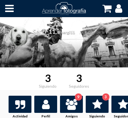
Inicio
Cursos OnLine
Sergi_11
,
@sergi11
Jarandilla de la Vera
3
3
Siguiendo
Seguidores
9
3
Actividad
Perfil
Amigos
Siguiendo
Seguido