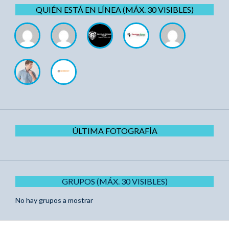
QUIÉN ESTÁ EN LÍNEA (MÁX. 30 VISIBLES)
ÚLTIMA FOTOGRAFÍA
GRUPOS (MÁX. 30 VISIBLES)
No hay grupos a mostrar