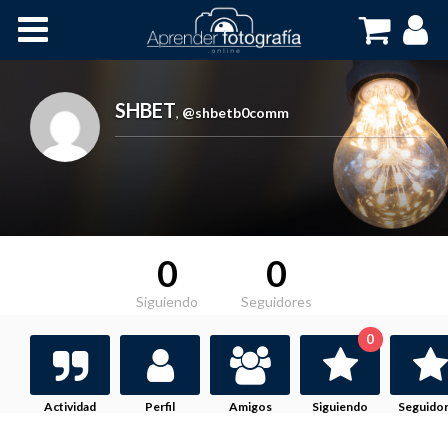
Inicio
Cursos OnLine
SHBET
,
@shbetb0comm
0
0
Siguiendo
Seguidores
0
Actividad
Perfil
Amigos
Siguiendo
Seguido