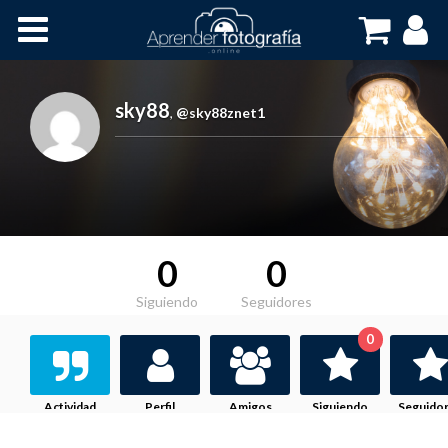
Inicio
Cursos OnLine
sky88
,
@sky88znet1
0
0
Siguiendo
Seguidores
0
Actividad
Perfil
Amigos
Siguiendo
Seguido