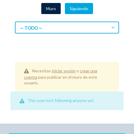
Muro
Siguiendo
— TODO —
Necesitas
iniciar sesión
o
crear una
cuenta
para publicar en el muro de este
usuario.
This user isn't following anyone yet.