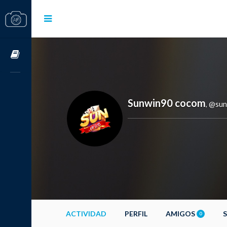
Cursos OnLine
Sunwin90 cocom
@sun
,
ACTIVIDAD
PERFIL
AMIGOS
0