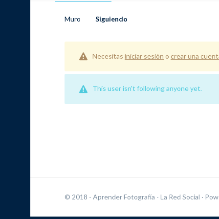
Muro
Siguiendo
Necesitas
iniciar sesión
o
crear una cuent
This user isn't following anyone yet.
© 2018 - Aprender Fotografía - La Red Social
· Pow