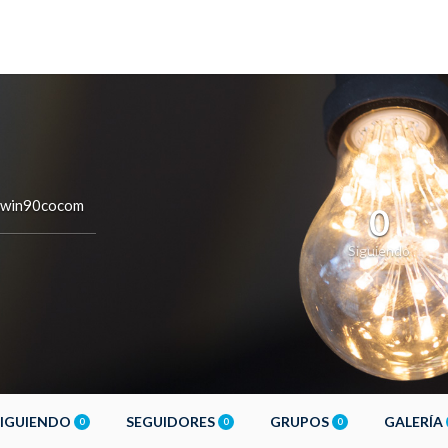
win90cocom
0
Siguiendo
SIGUIENDO
SEGUIDORES
GRUPOS
GALERÍA
0
0
0