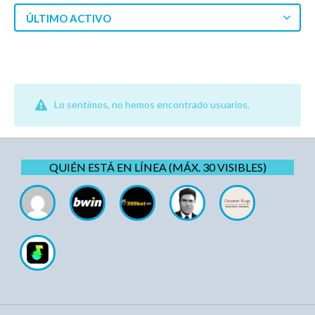
ÚLTIMO ACTIVO
Lo sentimos, no hemos encontrado usuarios.
QUIÉN ESTÁ EN LÍNEA (MÁX. 30 VISIBLES)