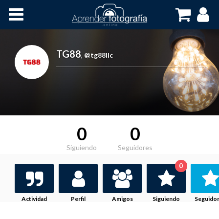
Inicio
Cursos OnLine
TG88
,
@tg88llc
0
0
Siguiendo
Seguidores
0
Actividad
Perfil
Amigos
Siguiendo
Seguido