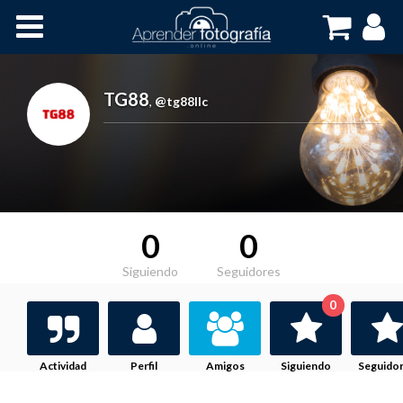
Inicio
Cursos OnLine
TG88
,
@tg88llc
0
0
Siguiendo
Seguidores
0
Actividad
Perfil
Amigos
Siguiendo
Seguido