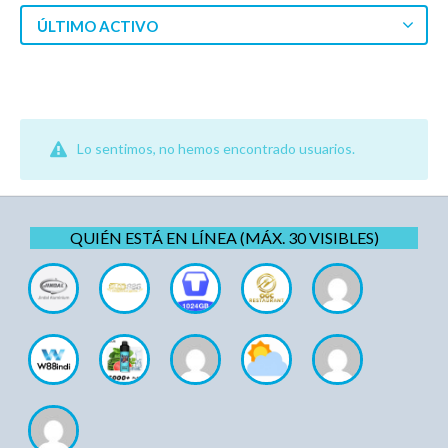
ÚLTIMO ACTIVO
Lo sentimos, no hemos encontrado usuarios.
QUIÉN ESTÁ EN LÍNEA (MÁX. 30 VISIBLES)