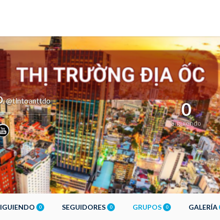
O
@tlntoanttdo
,
0
Siguiendo
SIGUIENDO
SEGUIDORES
GRUPOS
GALERÍA
0
0
0