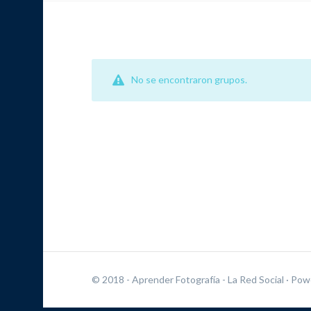
No se encontraron grupos.
© 2018 - Aprender Fotografía - La Red Social
· Pow