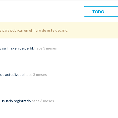
— TODO —
a
para publicar en el muro de este usuario.
 su imagen de perfil.
hace 3 meses
ue actualizado
hace 3 meses
 usuario registrado
hace 3 meses