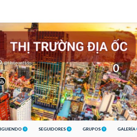
O
@tlntoanttdo
,
0
Siguiendo
SIGUIENDO
SEGUIDORES
GRUPOS
GALERÍA
0
0
0