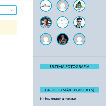
ÚLTIMA FOTOGRAFÍA
GRUPOS (MÁX. 30 VISIBLES)
No hay grupos a mostrar