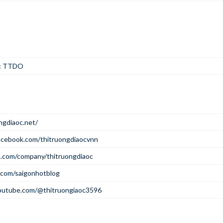
oc TTDO
ngdiaoc.net/
acebook.com/thitruongdiaocvnn
in.com/company/thitruongdiaoc
r.com/saigonhotblog
outube.com/@thitruongiaoc3596