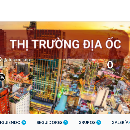
O
@tlntoanttdo
,
0
Siguiendo
SIGUIENDO
SEGUIDORES
GRUPOS
GALERÍA
0
0
0