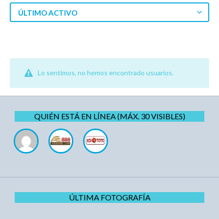
ÚLTIMO ACTIVO
Lo sentimos, no hemos encontrado usuarios.
QUIÉN ESTÁ EN LÍNEA (MÁX. 30 VISIBLES)
ÚLTIMA FOTOGRAFÍA