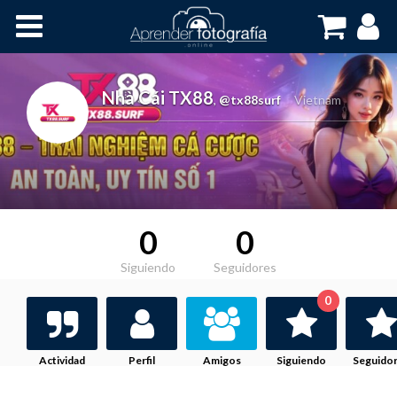
Inicio
Cursos OnLine
Nhà Cái TX88
,
@tx88surf
Vietnam
0
0
Siguiendo
Seguidores
0
Actividad
Perfil
Amigos
Siguiendo
Seguido