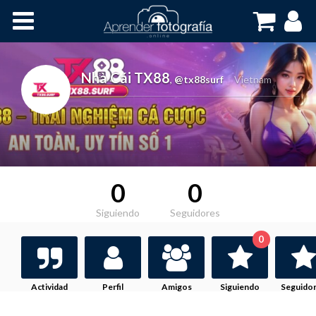
Inicio
Cursos OnLine
Nhà Cái TX88
,
@tx88surf
Vietnam
0
0
Siguiendo
Seguidores
0
Actividad
Perfil
Amigos
Siguiendo
Seguido