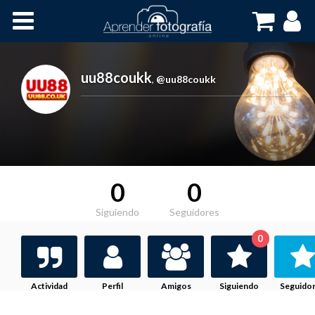
Inicio
Cursos OnLine
uu88coukk
,
@uu88coukk
0
0
Siguiendo
Seguidores
0
Actividad
Perfil
Amigos
Siguiendo
Seguido