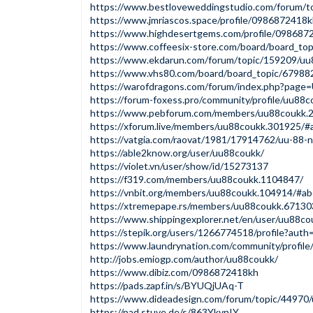
https://www.bestloveweddingstudio.com/forum/t
https://www.jmriascos.space/profile/0986872418k
https://www.highdesertgems.com/profile/098687
https://www.coffeesix-store.com/board/board_t
https://www.ekdarun.com/forum/topic/159209/uu
https://www.vhs80.com/board/board_topic/6798
https://warofdragons.com/forum/index.php?pag
https://forum-foxess.pro/community/profile/uu88c
https://www.pebforum.com/members/uu88coukk.
https://xforum.live/members/uu88coukk.301925/#
https://vatgia.com/raovat/1981/17914762/uu-88-ne
https://able2know.org/user/uu88coukk/
https://violet.vn/user/show/id/15273137
https://f319.com/members/uu88coukk.1104847/
https://vnbit.org/members/uu88coukk.104914/#a
https://xtremepape.rs/members/uu88coukk.67130
https://www.shippingexplorer.net/en/user/uu88c
https://stepik.org/users/1266774518/profile?auth=
https://www.laundrynation.com/community/profile
http://jobs.emiogp.com/author/uu88coukk/
https://www.dibiz.com/0986872418kh
https://pads.zapf.in/s/BYUQjUAq-T
https://www.dideadesign.com/forum/topic/44970
https://pad.stuve.de/s/863YkvnIY