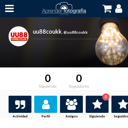
Inicio
Cursos OnLine
uu88coukk
,
@uu88coukk
0
0
Siguiendo
Seguidores
0
Actividad
Perfil
Amigos
Siguiendo
Seguido