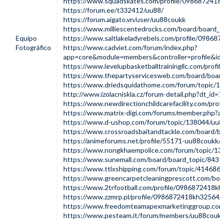
https://www.squadskates.com/profile/0986872418
https://forum.ee/t332412/uu88/
https://forum.aigato.vn/user/uu88coukk
https://www.milliescentedrocks.com/board/boar
Equipo
https://www.saltlakeladyrebels.com/profile/0986
Fotográfico
https://www.cadviet.com/forum/index.php?
app=core&module=members&controller=profile&id
https://www.levelupbasketballtrainingllc.com/pro
https://www.thepartyservicesweb.com/board/boa
https://www.driedsquidathome.com/forum/topic/
http://www.izolacniskla.cz/forum-detail.php?dt_id
https://www.newdirectionchildcarefacility.com/pr
https://www.matrix-digi.com/forums/member.php?
https://www.d-ushop.com/forum/topic/138044/uu
https://www.crossroadsbaitandtackle.com/board
https://animeforums.net/profile/55171-uu88coukk/
https://www.nongkhaempolice.com/forum/topic/
https://www.sunemall.com/board/board_topic/84
https://www.ttlxshipping.com/forum/topic/41468
https://www.greencarpetcleaningprescott.com/b
https://www.2trfootball.com/profile/0986872418k
https://www.zzmrp.pl/profile/0986872418kh32564/
https://www.freedomteamapexmarketinggroup.co
https://www.pesteam.it/forum/members/uu88cou