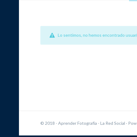
Lo sentimos, no hemos encontrado usuari
© 2018 - Aprender Fotografía - La Red Social
· Pow