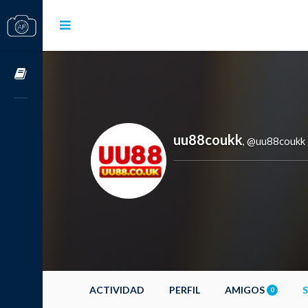
Cursos OnLine
uu88coukk
@uu88coukk
,
ACTIVIDAD
PERFIL
AMIGOS
0