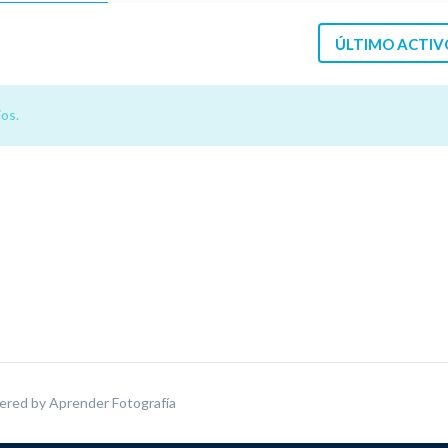
ÚLTIMO ACTIV
os.
ered by
Aprender Fotografía