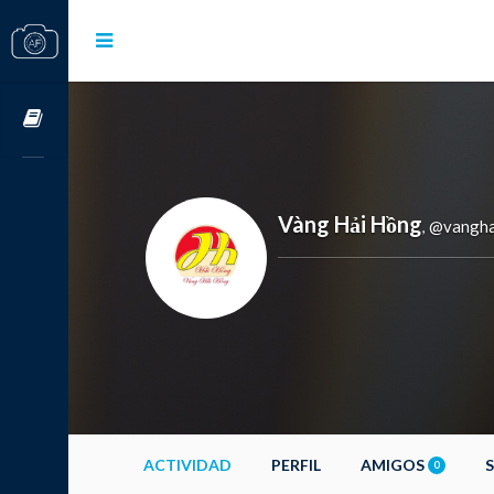
Cursos OnLine
Vàng Hải Hồng
@vangha
,
ACTIVIDAD
PERFIL
AMIGOS
0