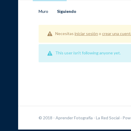
Muro
Siguiendo
Necesitas
iniciar sesión
o
crear una cuent
This user isn't following anyone yet.
© 2018 - Aprender Fotografía - La Red Social
· Pow