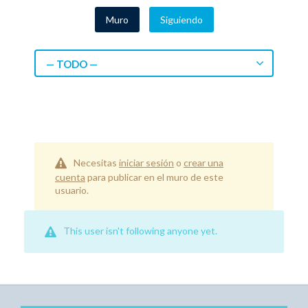
Muro
Siguiendo
— TODO —
Necesitas
iniciar sesión
o
crear una
cuenta
para publicar en el muro de este
usuario.
This user isn't following anyone yet.