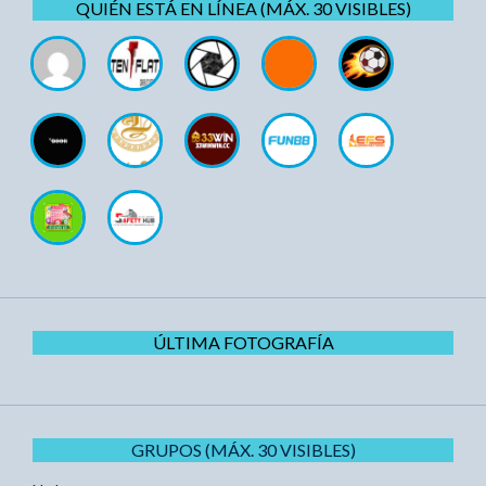
QUIÉN ESTÁ EN LÍNEA (MÁX. 30 VISIBLES)
ÚLTIMA FOTOGRAFÍA
GRUPOS (MÁX. 30 VISIBLES)