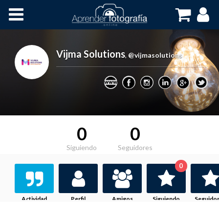
Inicio
Cursos OnLine
Vijma Solutions
,
@vijmasolutions
0
0
Siguiendo
Seguidores
0
Actividad
Perfil
Amigos
Siguiendo
Seguido