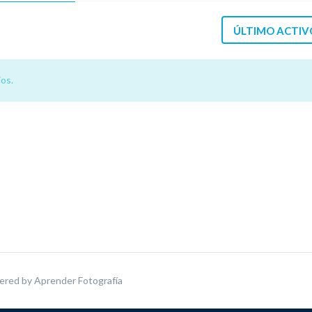
ÚLTIMO ACTIV
os.
ered by
Aprender Fotografía