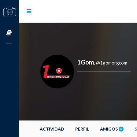
Cursos OnLine
1Gom
@1gomorgcom
,
ACTIVIDAD
PERFIL
AMIGOS
0