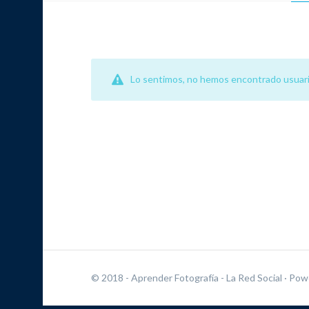
Lo sentimos, no hemos encontrado usuari
© 2018 - Aprender Fotografía - La Red Social
· Pow