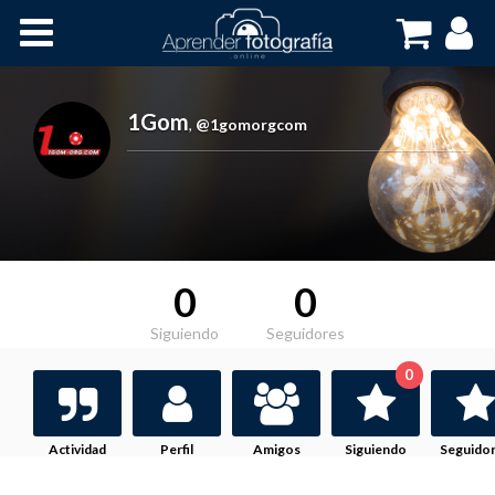
Inicio
Cursos OnLine
1Gom
,
@1gomorgcom
0
0
Siguiendo
Seguidores
0
Actividad
Perfil
Amigos
Siguiendo
Seguido