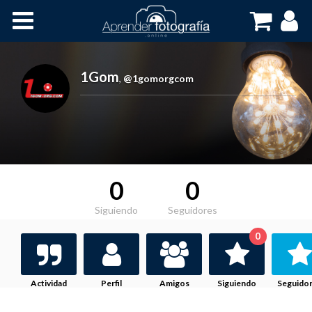
Inicio
Cursos OnLine
1Gom
,
@1gomorgcom
0
0
Siguiendo
Seguidores
0
Actividad
Perfil
Amigos
Siguiendo
Seguido