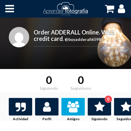
Inicio
Cursos OnLine
Order ADDERALL Online. With
credit card
,
@buyadderall65981
0
0
Siguiendo
Seguidores
0
Actividad
Perfil
Amigos
Siguiendo
Seguido