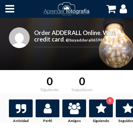
Inicio
Cursos OnLine
Order ADDERALL Online. With
credit card
,
@buyadderall65981
0
0
Siguiendo
Seguidores
0
Actividad
Perfil
Amigos
Siguiendo
Seguido