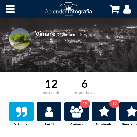
Inicio
Cursos OnLine
Vimaro
,
@vimaro
Segorbe
12
6
Siguiendo
Seguidores
12
12
Actividad
Perfil
Amigos
Siguiendo
Seguido