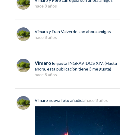
Vimaro
y
Pere Larrègula
son ahora amigos
hace 8 años
Vimaro
y
Fran Valverde
son ahora amigos
hace 8 años
Vimaro
le gusta
INGRAVIDOS XIV
. (Hasta
ahora, esta publicación tiene
3
me gusta)
hace 8 años
Vimaro
nueva
foto
añadida
hace 8 años