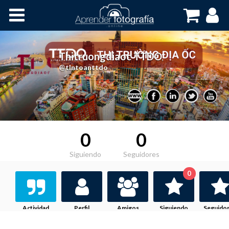
Inicio
Cursos OnLine
Thitruongdiaoc TTDO
,
@tlntoanttdo
0
0
Siguiendo
Seguidores
0
Actividad
Perfil
Amigos
Siguiendo
Seguido