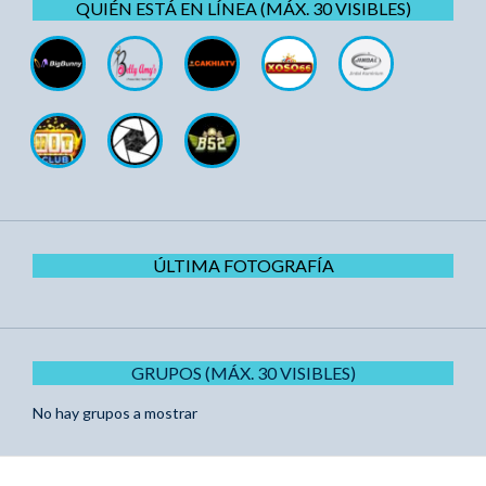
QUIÉN ESTÁ EN LÍNEA (MÁX. 30 VISIBLES)
ÚLTIMA FOTOGRAFÍA
GRUPOS (MÁX. 30 VISIBLES)
No hay grupos a mostrar