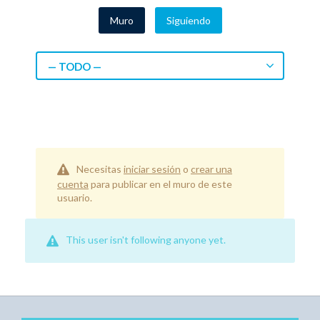
Muro
Siguiendo
— TODO —
Necesitas
iniciar sesión
o
crear una
cuenta
para publicar en el muro de este
usuario.
This user isn't following anyone yet.