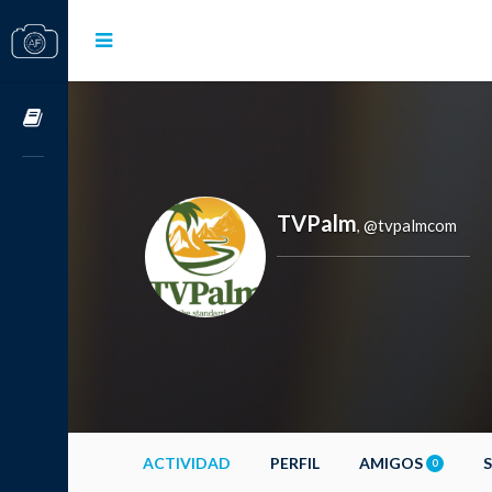
Cursos OnLine
TVPalm
@tvpalmcom
,
ACTIVIDAD
PERFIL
AMIGOS
0