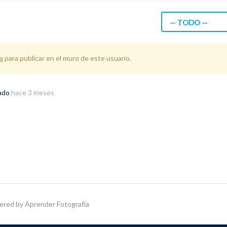
— TODO —
a
para publicar en el muro de este usuario.
rado
hace 3 meses
ered by
Aprender Fotografía