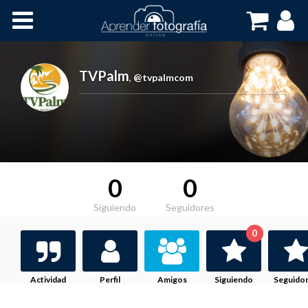
Inicio
Cursos OnLine
TVPalm
,
@tvpalmcom
0
0
Siguiendo
Seguidores
0
Actividad
Perfil
Amigos
Siguiendo
Seguido