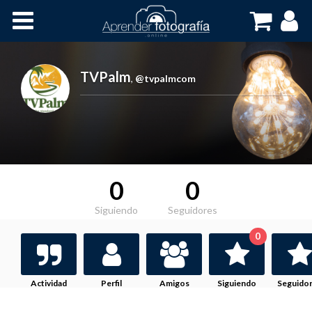
Inicio
Cursos OnLine
TVPalm
,
@tvpalmcom
0
0
Siguiendo
Seguidores
0
Actividad
Perfil
Amigos
Siguiendo
Seguido