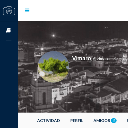
Cursos OnLine
Vimaro
@vimaro
,
Segorb
ACTIVIDAD
PERFIL
AMIGOS
12