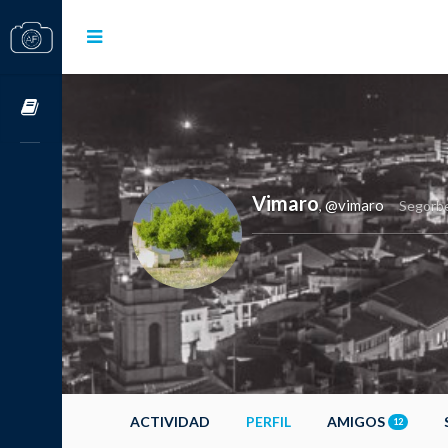
Cursos OnLine
Vimaro
@vimaro
,
Segorb
ACTIVIDAD
PERFIL
AMIGOS
12