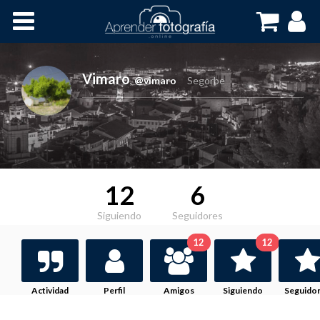
Inicio
Cursos OnLine
Vimaro
,
@vimaro
Segorbe
12
6
Siguiendo
Seguidores
12
12
Actividad
Perfil
Amigos
Siguiendo
Seguido